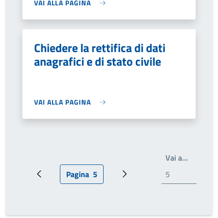
VAI ALLA PAGINA
Chiedere la rettifica di dati
anagrafici e di stato civile
VAI ALLA PAGINA
Write th
Vai a…
Pagina
5
Pagina precedente
Pagina attuale
Prossima pagina