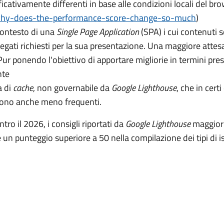
icativamente differenti in base alle condizioni locali del br
why-does-the-performance-score-change-so-much
)
contesto di una
Single Page Application
(SPA) i cui contenuti s
legati richiesti per la sua presentazione. Una maggiore attes
ur ponendo l'obiettivo di apportare migliorie in termini presta
nte
a di
cache
, non governabile da
Google Lighthouse
, che in cert
 sono anche meno frequenti.
tro il 2026, i consigli riportati da
Google Lighthouse
maggiorm
 un punteggio superiore a 50 nella compilazione dei tipi di i