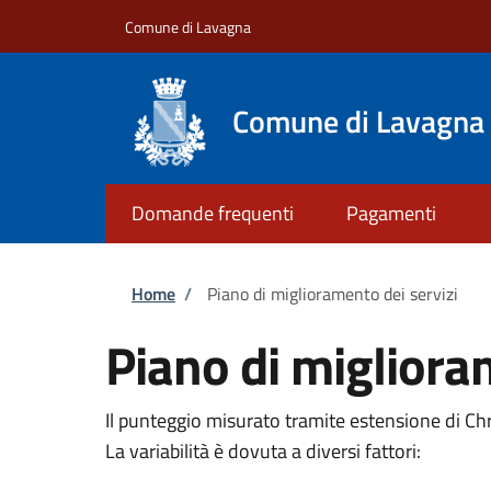
Salta al contenuto principale
Skip to footer content
Comune di Lavagna
Comune di Lavagna
Domande frequenti
Pagamenti
Briciole di pane
Home
/
Piano di miglioramento dei servizi
Piano di migliora
Il punteggio misurato tramite estensione di C
La variabilità è dovuta a diversi fattori: