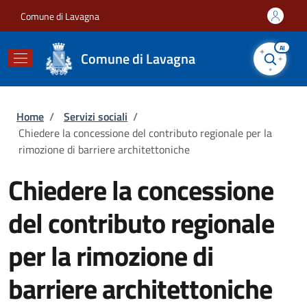
Salta al contenuto principale
Skip to footer content
Comune di Lavagna
AI
Comune di Lavagna
Briciole di pane
Home
/
Servizi sociali
/
Chiedere la concessione del contributo regionale per la
rimozione di barriere architettoniche
Chiedere la concessione
del contributo regionale
per la rimozione di
barriere architettoniche