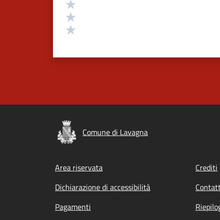
Valuta 3 stelle su 5
Valuta 2 stelle su 5
Valuta 1 stelle su 5
Comune di Lavagna
Footer menu
Area riservata
Crediti
Dichiarazione di accessibilità
Contatt
Pagamenti
Riepilo