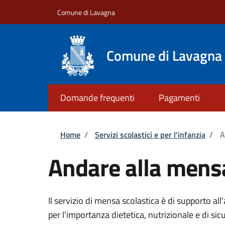
Salta al contenuto principale
Skip to footer content
Comune di Lavagna
Comune di Lavagna
Domande frequenti
Pagamenti
Briciole di pane
Home
/
Servizi scolastici e per l'infanzia
/
A
Andare alla mensa
Il servizio di mensa scolastica è di supporto all'
per l'importanza dietetica, nutrizionale e di sic