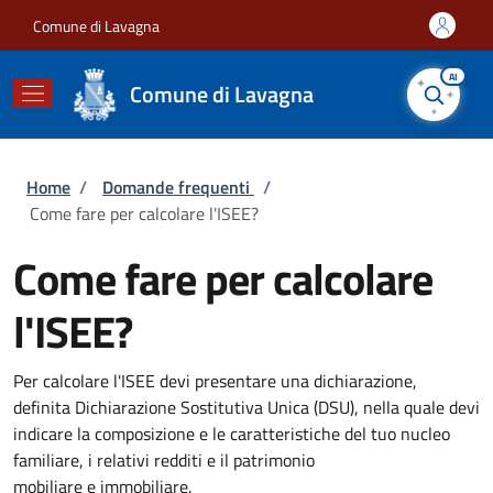
Salta al contenuto principale
Skip to footer content
Comune di Lavagna
AI
Comune di Lavagna
Briciole di pane
Home
/
Domande frequenti
/
Come fare per calcolare l'ISEE?
Come fare per calcolare
l'ISEE?
Per calcolare l'ISEE devi presentare una dichiarazione,
definita Dichiarazione Sostitutiva Unica (DSU), nella quale devi
indicare la composizione e le caratteristiche del tuo nucleo
familiare, i relativi redditi e il patrimonio
mobiliare e immobiliare.