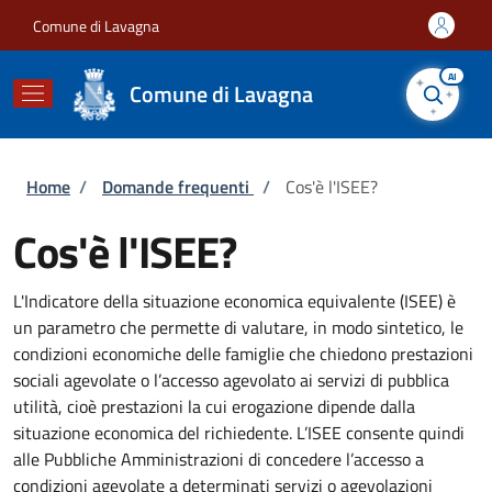
Salta al contenuto principale
Skip to footer content
Comune di Lavagna
AI
Comune di Lavagna
Briciole di pane
Home
/
Domande frequenti
/
Cos'è l'ISEE?
Cos'è l'ISEE?
L'Indicatore della situazione economica equivalente (ISEE) è
un parametro che permette di valutare, in modo sintetico, le
condizioni economiche delle famiglie che chiedono prestazioni
sociali agevolate o l’accesso agevolato ai servizi di pubblica
utilità, cioè prestazioni la cui erogazione dipende dalla
situazione economica del richiedente. L’ISEE consente quindi
alle Pubbliche Amministrazioni di concedere l’accesso a
condizioni agevolate a determinati servizi o agevolazioni