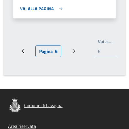
VAI ALLA PAGINA
Write th
Vai a…
Pagina
6
Pagina precedente
Pagina attuale
Prossima pagina
Comune di Lavagna
Footer menu
Area riservata