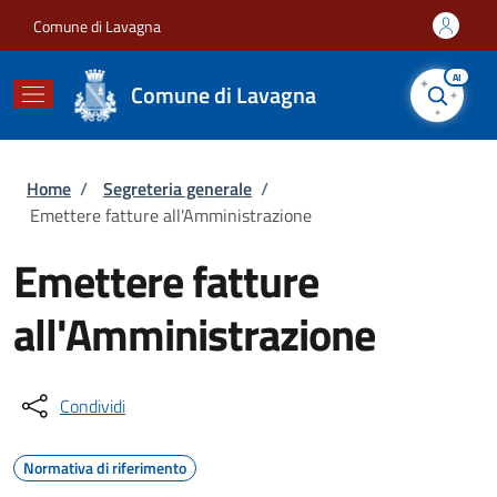
Salta al contenuto principale
Skip to footer content
Comune di Lavagna
AI
Comune di Lavagna
Briciole di pane
Home
/
Segreteria generale
/
Emettere fatture all'Amministrazione
Emettere fatture
all'Amministrazione
Condividi
Normativa di riferimento