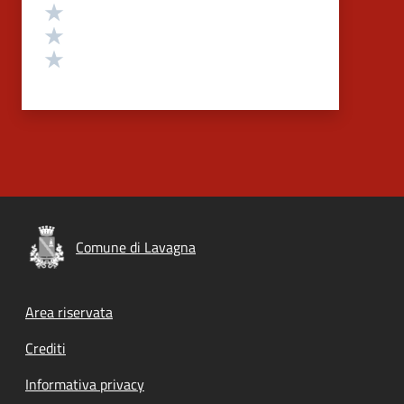
Valuta 3 stelle su 5
Valuta 2 stelle su 5
Valuta 1 stelle su 5
Comune di Lavagna
Footer menu
Area riservata
Crediti
Informativa privacy