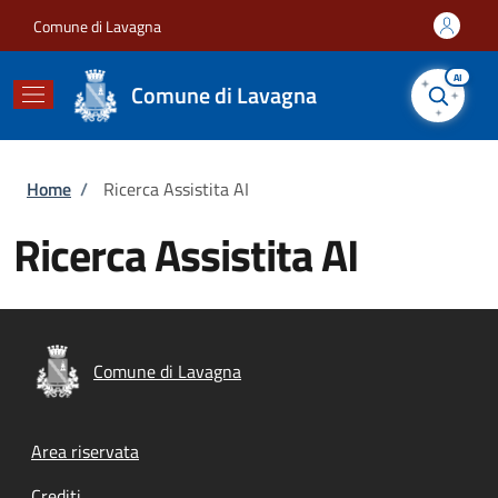
Salta al contenuto principale
Skip to footer content
Comune di Lavagna
AI
Comune di Lavagna
Briciole di pane
Home
/
Ricerca Assistita AI
Ricerca Assistita AI
Comune di Lavagna
Footer menu
Area riservata
Crediti