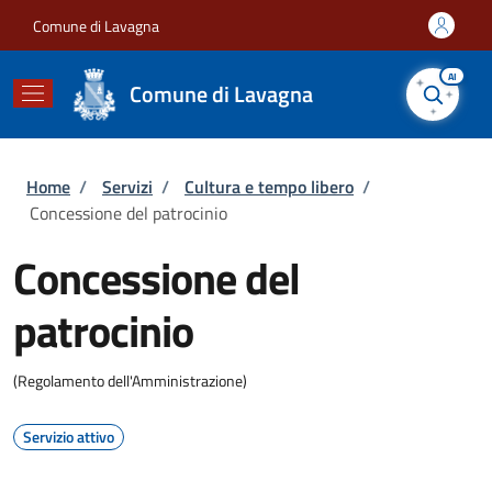
Salta al contenuto principale
Skip to footer content
Comune di Lavagna
AI
Comune di Lavagna
Briciole di pane
Home
/
Servizi
/
Cultura e tempo libero
/
Concessione del patrocinio
Concessione del
patrocinio
(Regolamento dell'Amministrazione)
Servizio attivo