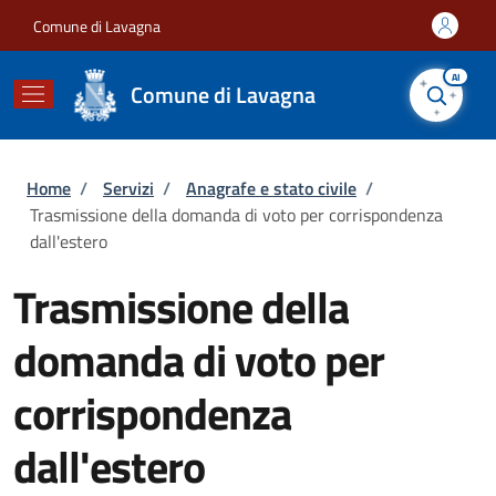
Salta al contenuto principale
Skip to footer content
Comune di Lavagna
AI
Comune di Lavagna
Briciole di pane
Home
/
Servizi
/
Anagrafe e stato civile
/
Trasmissione della domanda di voto per corrispondenza
dall'estero
Trasmissione della
domanda di voto per
corrispondenza
dall'estero