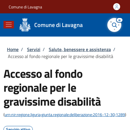
Salta al contenuto principale
Skip to footer content
Comune di Lavagna
AI
Comune di Lavagna
Briciole di pane
Home
/
Servizi
/
Salute, benessere e assistenza
/
Accesso al fondo regionale per le gravissime disabilità
Accesso al fondo
regionale per le
gravissime disabilità
(
urn:nir:regione.liguria;giunta.regionale:deliberazione:2016-12-30;1289
)
Servizio attivo