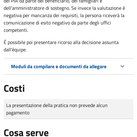
del PIA da parte del beneficiario, dei famigliari e
dell'amministratore di sostegno. Se invece la valutazione è
negativa per mancanza dei requisiti, la persona riceverà la
comunicazione di esito negativo da parte degli uffici
competenti.
É
possibile poi presentare ricorso alla decisione assunta
dall’équipe.
Moduli da compilare e documenti da allegare
Costi
Tipo di pagamento
Importo
La presentazione della pratica non prevede alcun
pagamento
Cosa serve