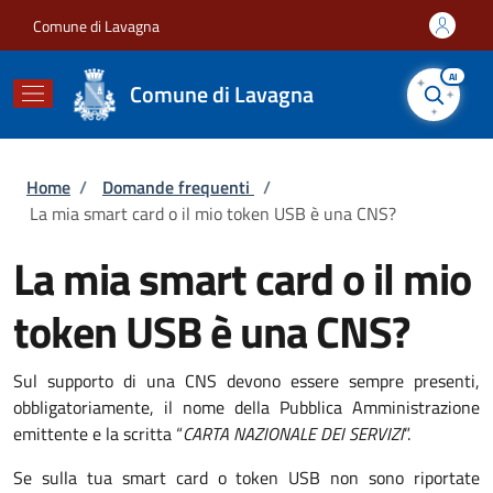
Salta al contenuto principale
Skip to footer content
Comune di Lavagna
AI
Comune di Lavagna
Briciole di pane
Home
/
Domande frequenti
/
La mia smart card o il mio token USB è una CNS?
La mia smart card o il mio
token USB è una CNS?
Sul supporto di una CNS devono essere sempre presenti,
obbligatoriamente, il nome della Pubblica Amministrazione
emittente e la scritta “
CARTA NAZIONALE DEI SERVIZI
”.
Se sulla tua smart card o token USB non sono riportate