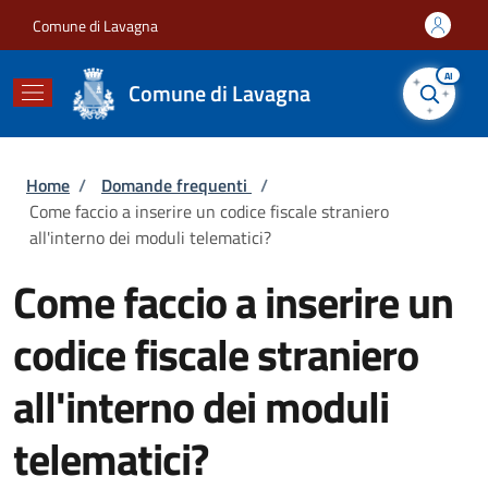
Salta al contenuto principale
Skip to footer content
Comune di Lavagna
AI
Comune di Lavagna
Briciole di pane
Home
/
Domande frequenti
/
Come faccio a inserire un codice fiscale straniero
all'interno dei moduli telematici?
Come faccio a inserire un
codice fiscale straniero
all'interno dei moduli
telematici?