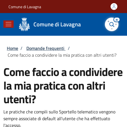
Salta al contenuto principale
Skip to footer content
Comune di Lavagna
AI
Comune di Lavagna
Briciole di pane
Home
/
Domande frequenti
/
Come faccio a condividere la mia pratica con altri utenti?
Come faccio a condividere
la mia pratica con altri
utenti?
Le pratiche che compili sullo Sportello telematico vengono
sempre associate di default all'utente che ha effettuato
l'accesso.