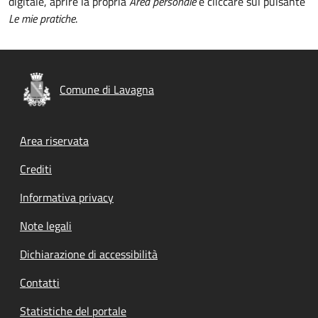
digitale, aprire la propria
Area personale
e cliccare sul pulsante
Le mie pratiche
.
Comune di Lavagna
Footer menu
Area riservata
Crediti
Informativa privacy
Note legali
Dichiarazione di accessibilità
Contatti
Statistiche del portale