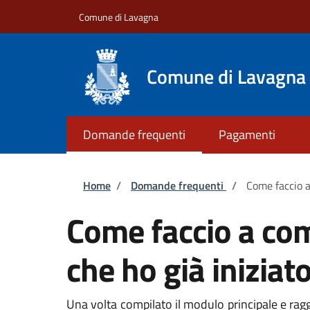
Salta al contenuto principale
Skip to footer content
Comune di Lavagna
Comune di Lavagna
Domande frequenti
Pagamenti
Briciole di pane
Home
/
Domande frequenti
/
Come faccio a
Come faccio a com
che ho già iniziat
Una volta compilato il modulo principale e ragg