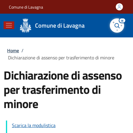
Salta al contenuto principale
Skip to footer content
Comune di Lavagna
AI
Comune di Lavagna
Briciole di pane
Home
/
Dichiarazione di assenso per trasferimento di minore
Dichiarazione di assenso
per trasferimento di
minore
Scarica la modulistica