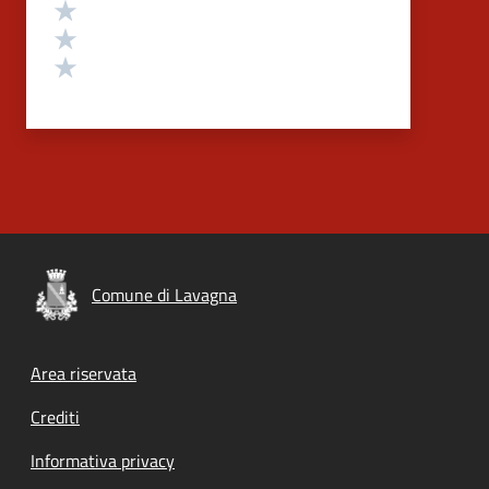
Valuta 3 stelle su 5
Valuta 2 stelle su 5
Valuta 1 stelle su 5
Comune di Lavagna
Footer menu
Area riservata
Crediti
Informativa privacy