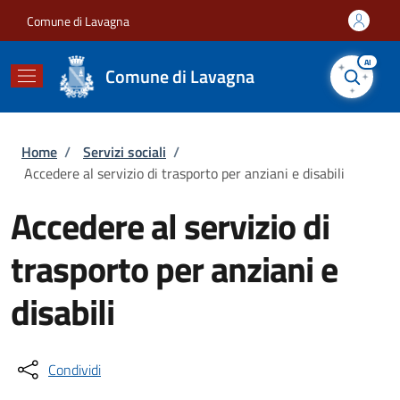
Salta al contenuto principale
Skip to footer content
Comune di Lavagna
AI
Comune di Lavagna
Briciole di pane
Home
/
Servizi sociali
/
Accedere al servizio di trasporto per anziani e disabili
Accedere al servizio di
trasporto per anziani e
disabili
Condividi