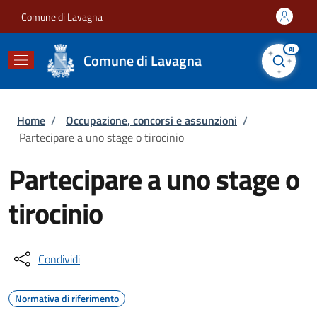
Salta al contenuto principale
Skip to footer content
Comune di Lavagna
AI
Comune di Lavagna
Briciole di pane
Home
/
Occupazione, concorsi e assunzioni
/
Partecipare a uno stage o tirocinio
Partecipare a uno stage o
tirocinio
Condividi
Normativa di riferimento