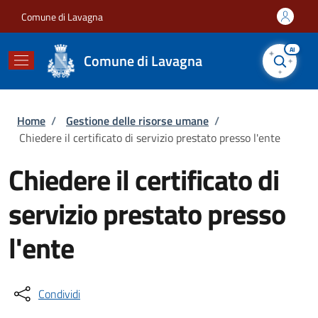
Salta al contenuto principale
Skip to footer content
Comune di Lavagna
AI
Comune di Lavagna
Briciole di pane
Home
/
Gestione delle risorse umane
/
Chiedere il certificato di servizio prestato presso l'ente
Chiedere il certificato di
servizio prestato presso
l'ente
Condividi