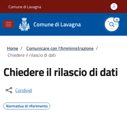
Salta al contenuto principale
Skip to footer content
Comune di Lavagna
AI
Comune di Lavagna
Briciole di pane
Home
/
Comunicare con l'Amministrazione
/
Chiedere il rilascio di dati
Chiedere il rilascio di dati
Condividi
Normativa di riferimento