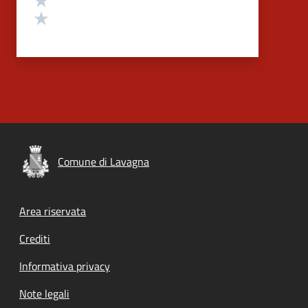
Valuta 1 stelle su 5
Comune di Lavagna
Footer menu
Area riservata
Crediti
Informativa privacy
Note legali