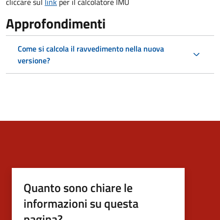
cliccare sul
link
per il calcolatore IMU
Approfondimenti
Come si calcola il ravvedimento nella nuova
versione?
Quanto sono chiare le
informazioni su questa
pagina?