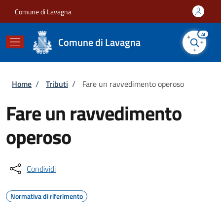
Salta al contenuto principale
Skip to footer content
Comune di Lavagna
AI
Comune di Lavagna
Briciole di pane
Home
/
Tributi
/
Fare un ravvedimento operoso
Fare un ravvedimento
operoso
Condividi
Normativa di riferimento