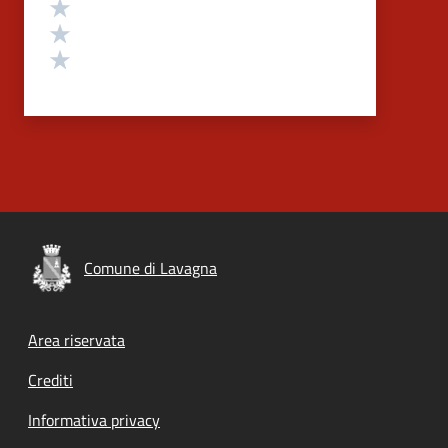
Valuta 3 stelle su 5
Valuta 2 stelle su 5
Valuta 1 stelle su 5
Comune di Lavagna
Footer menu
Area riservata
Crediti
Informativa privacy