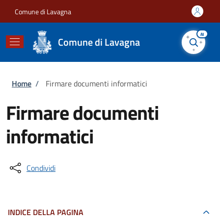
Salta al contenuto principale
Skip to footer content
Comune di Lavagna
AI
Comune di Lavagna
Briciole di pane
Home
/
Firmare documenti informatici
Firmare documenti
informatici
Condividi
INDICE DELLA PAGINA