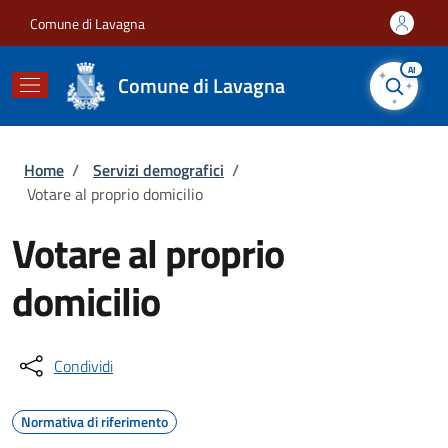
Salta al contenuto principale
Skip to footer content
Comune di Lavagna
AI
Comune di Lavagna
Briciole di pane
Home
/
Servizi demografici
/
Votare al proprio domicilio
Votare al proprio
domicilio
Condividi
Normativa di riferimento