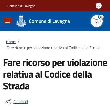
Salta al contenuto principale
Skip to footer content
Comune di Lavagna
AI
Comune di Lavagna
Briciole di pane
Home
/
Fare ricorso per violazione relativa al Codice della Strada
Fare ricorso per violazione
relativa al Codice della
Strada
Condividi