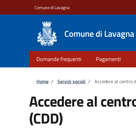
Salta al contenuto principale
Skip to footer content
Comune di Lavagna
Comune di Lavagna
Domande frequenti
Pagamenti
Briciole di pane
Home
/
Servizi sociali
/
Accedere al centro d
Accedere al centro
(CDD)