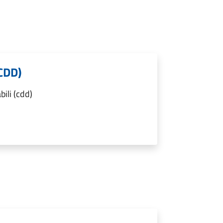
(CDD)
ili (cdd)