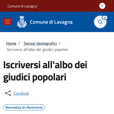
Salta al contenuto principale
Skip to footer content
Comune di Lavagna
AI
Comune di Lavagna
Briciole di pane
Home
/
Servizi demografici
/
Iscriversi all'albo dei giudici popolari
Iscriversi all'albo dei
giudici popolari
Condividi
Normativa di riferimento