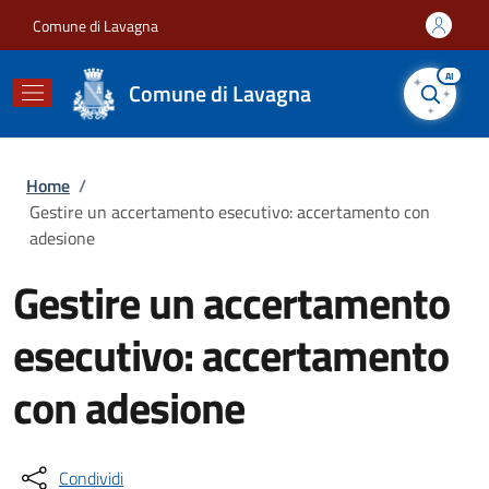
Salta al contenuto principale
Skip to footer content
Comune di Lavagna
AI
Comune di Lavagna
Briciole di pane
Home
/
Gestire un accertamento esecutivo: accertamento con
adesione
Gestire un accertamento
esecutivo: accertamento
con adesione
Condividi