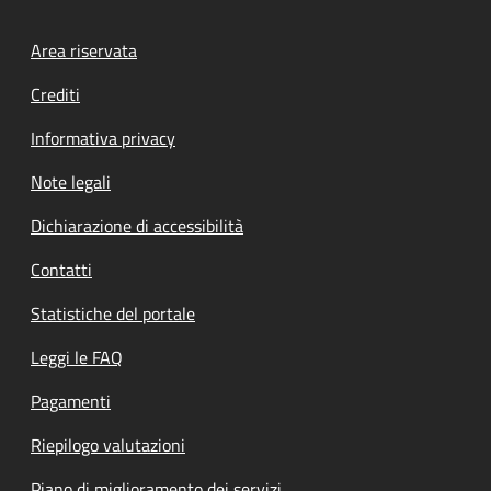
Footer menu
Area riservata
Crediti
Informativa privacy
Note legali
Dichiarazione di accessibilità
Contatti
Statistiche del portale
Leggi le FAQ
Pagamenti
Riepilogo valutazioni
Piano di miglioramento dei servizi